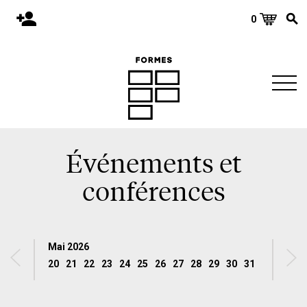
0
Accueil
Publications
Architecture
Territoire
Objets
Événements et
Matériaux
conférences
Environnement
À propos
Mai 2026
Juin 
Événements et conférences
20
21
22
23
24
25
26
27
28
29
30
31
1
2
Nous joindre