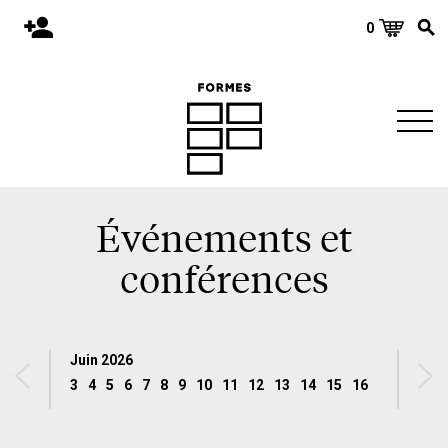
0
Accueil
Publications
Architecture
Territoire
Objets
Événements et
Matériaux
conférences
Environnement
À propos
Juin 2026
Événements et conférences
3
4
5
6
7
8
9
10
11
12
13
14
15
16
17
18
19
Nous joindre