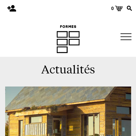
0
Accueil
Publications
Architecture
Territoire
Actualités
Objets
Matériaux
Environnement
À propos
Événements et conférences
Nous joindre