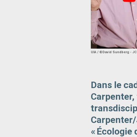
UIA / ©David Sundberg - J
Dans le cad
Carpenter,
transdisci
Carpenter/
« Écologie 