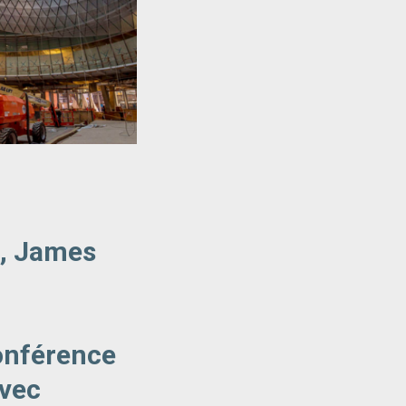
, James
onférence
avec