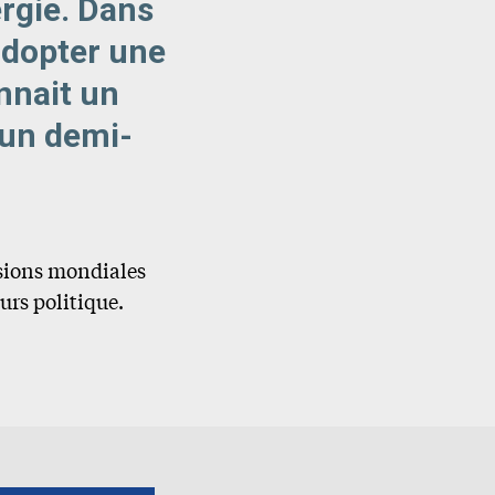
rgie. Dans
’adopter une
nnait un
 un demi-
nsions mondiales
urs politique.