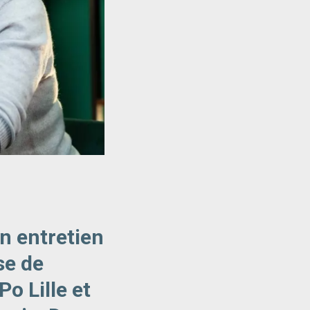
n entretien
se de
o Lille et