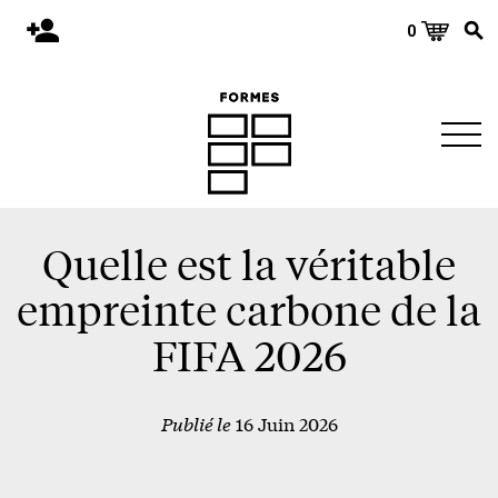
0
Accueil
Publications
Architecture
Territoire
Objets
Quelle est la véritable
Matériaux
empreinte carbone de la
Environnement
FIFA 2026
À propos
Publié le
16 Juin 2026
Événements et conférences
Nous joindre