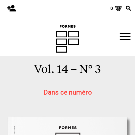
0
Accueil
Publications
Architecture
Territoire
Vol. 14 – N° 3
Objets
Matériaux
Environnement
Dans ce numéro
À propos
Événements et conférences
Nous joindre