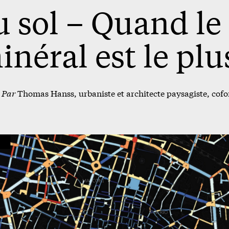
 sol – Quand le 
néral est le plus
Par
Thomas Hanss, urbaniste et architecte paysagiste, cofo