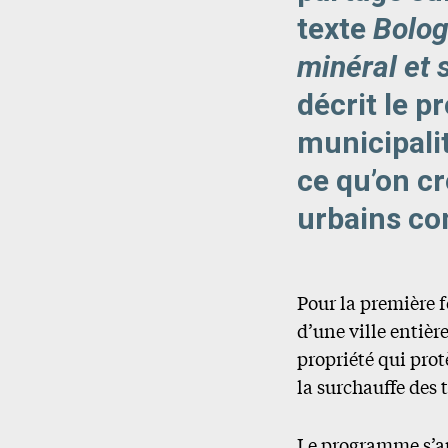
texte
Bolog
minéral et s
décrit le p
municipalit
ce qu’on cr
urbains co
Pour la première f
d’une ville entièr
propriété qui prot
la surchauffe des 
Le programme s’ap