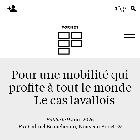
0
Accueil
Publications
Architecture
Territoire
Objets
Pour une mobilité qui
Matériaux
profite à tout le monde
Environnement
– Le cas lavallois
À propos
Publié le
9 Juin 2026
Événements et conférences
Par
Gabriel Beauchemin, Nouveau Projet 29
Nous joindre