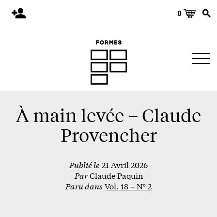
0
Accueil
Publications
Architecture
Territoire
Objets
À main levée – Claude
Matériaux
Provencher
Environnement
Publié le
21 Avril 2026
À propos
Par
Claude Paquin
Événements et conférences
Paru dans
Vol. 18 – N° 2
Nous joindre