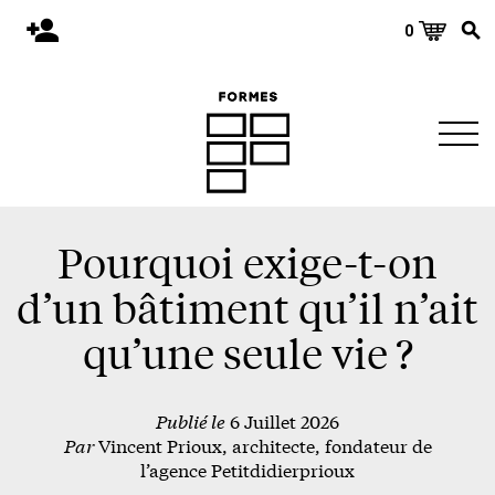
0
Accueil
Publications
Architecture
Territoire
Objets
Pourquoi exige-t-on
Matériaux
d’un bâtiment qu’il n’ait
Environnement
qu’une seule vie ?
À propos
Publié le
6 Juillet 2026
Événements et conférences
Par
Vincent Prioux, architecte, fondateur de
Nous joindre
l’agence Petitdidierprioux