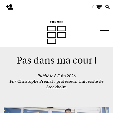
0
Accueil
Publications
Architecture
Territoire
Objets
Pas dans ma cour !
Matériaux
Publié le
8 Juin 2026
Environnement
Par
Christophe Premat , professeur, Université de
À propos
Stockholm
Événements et conférences
Nous joindre