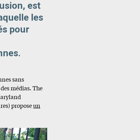
usion, est
quelle les
sés pour
onnes.
onnes sans
on des médias. The
Maryland
ires) propose
un