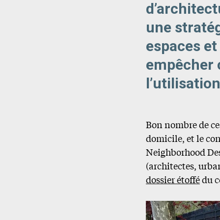
d’architect
une straté
espaces et 
empêcher c
l’utilisati
Bon nombre de ces
domicile, et le con
Neighborhood Des
(architectes, urb
dossier étoffé
du c