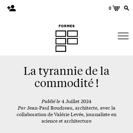
0
Accueil
Publications
Architecture
Territoire
Objets
La tyrannie de la
Matériaux
commodité !
Environnement
Publié le
4 Juillet 2024
À propos
Par
Jean-Paul Boudreau, architecte, avec la
Événements et conférences
collaboration de Valérie Levée, journaliste en
science et architecture
Nous joindre