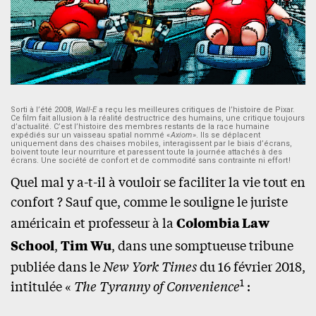
Sorti à l’été 2008,
Wall-E
a reçu les meilleures critiques de l’histoire de Pixar.
Ce film fait allusion à la réalité destructrice des humains, une critique toujours
d’actualité. C’est l’histoire des membres restants de la race humaine
expédiés sur un vaisseau spatial nommé «
Axiom
». Ils se déplacent
uniquement dans des chaises mobiles, interagissent par le biais d’écrans,
boivent toute leur nourriture et paressent toute la journée attachés à des
écrans. Une société de confort et de commodité sans contrainte ni effort !
Quel mal y a-t-il à vouloir se faciliter la vie tout en
confort ? Sauf que, comme le souligne le juriste
américain et professeur à la
Colombia Law
School
,
Tim Wu
, dans une somptueuse tribune
publiée dans le
New York Times
du 16 février 2018,
1
intitulée «
The Tyranny of
Convenience
: