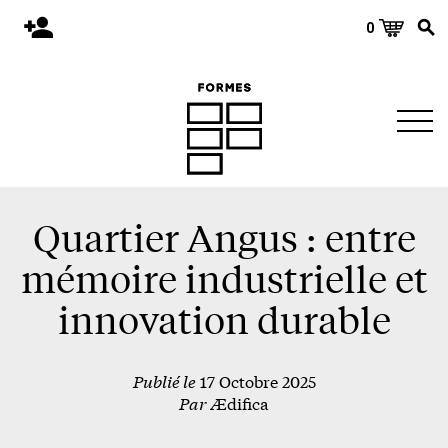
0
Accueil
Publications
Architecture
Territoire
Objets
Quartier Angus : entre
Matériaux
mémoire industrielle et
Environnement
innovation durable
À propos
Publié le
17 Octobre 2025
Événements et conférences
Par
Ædifica
Nous joindre